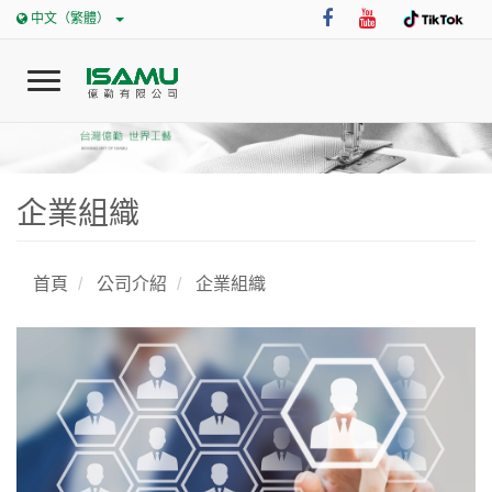
中文（繁體）
T
o
g
g
l
0
企業組織
e
n
首頁
a
v
首頁
公司介紹
企業組織
i
公司介紹
g
a
t
最新消息
i
o
n
企業優勢