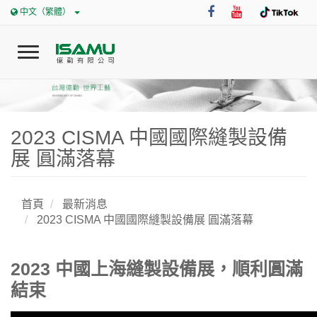
中文（繁體）
T
o
g
g
l
0
2023 CISMA 中國國際縫製設備
e
n
展 圓滿落幕
首頁
a
v
i
首頁
最新消息
公司介紹
g
2023 CISMA 中國國際縫製設備展 圓滿落幕
a
t
最新消息
i
2023 中國上海縫製設備展，順利圓滿
o
結束
n
企業優勢